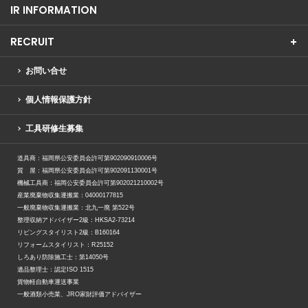
IR INFORMATION
RECRUIT
お問い合せ
個人情報保護方針
工具研修生募集
道具商：福岡県公安委員会許可第902090910006号
質 屋：福岡県公安委員会許可第902091130001号
機械工具商：福岡公安委員会許可第902021210002号
産業廃棄物収集運搬業：04000177815
一般廃棄物収集運搬業：北九一廃 第522号
整理収納アドバイザー2級：HKSA2-73214
リビングスタイリスト2級：B160164
リフォームスタイリスト：R25152
しろあり防除施工士：第14050号
遺品整理士：認定ISO 1515
貨物軽自動車運送事業
一般酒類小売業、JRO家財評価アドバイザー