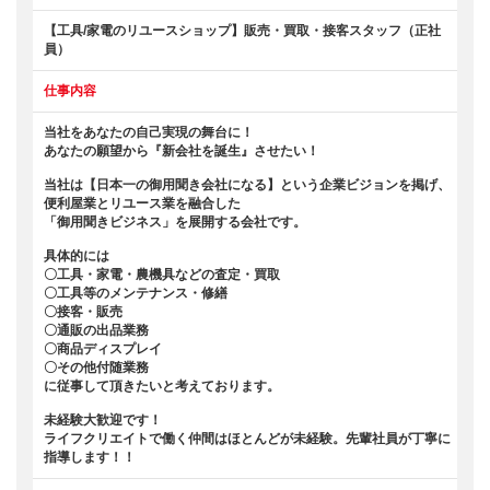
【工具/家電のリユースショップ】販売・買取・接客スタッフ（正社
員）
仕事内容
当社をあなたの自己実現の舞台に！
あなたの願望から『新会社を誕生』させたい！
当社は【日本一の御用聞き会社になる】という企業ビジョンを掲げ、
便利屋業とリユース業を融合した
「御用聞きビジネス」を展開する会社です。
具体的には
〇工具・家電・農機具などの査定・買取
〇工具等のメンテナンス・修繕
〇接客・販売
〇通販の出品業務
〇商品ディスプレイ
〇その他付随業務
に従事して頂きたいと考えております。
未経験大歓迎です！
ライフクリエイトで働く仲間はほとんどが未経験。先輩社員が丁寧に
指導します！！