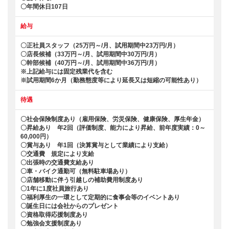
〇年間休日107日
給与
〇正社員スタッフ（25万円～/月、試用期間中23万円/月）
〇店長候補（33万円～/月、試用期間中30万円/月）
〇幹部候補（40万円～/月、試用期間中36万円/月）
※上記給与には固定残業代を含む
※試用期間6か月（勤務態度等により延長又は短縮の可能性あり）
待遇
〇社会保険制度あり（雇用保険、労災保険、健康保険、厚生年金）
〇昇給あり 年2回（評価制度、能力により昇給、前年度実績：0～
60,000円）
〇賞与あり 年1回（決算賞与として業績により支給）
〇交通費 規定により支給
〇出張時の交通費支給あり
〇車・バイク通勤可（無料駐車場あり）
〇店舗移動に伴う引越しの補助費用制度あり
〇1年に1度社員旅行あり
〇福利厚生の一環として定期的に食事会等のイベントあり
〇誕生日には会社からのプレゼント
〇資格取得応援制度あり
〇勉強会支援制度あり