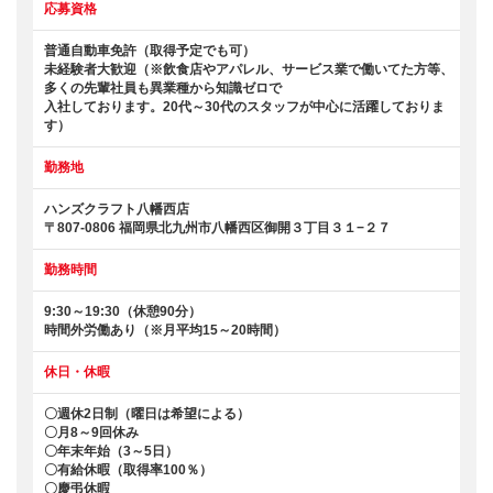
応募資格
普通自動車免許（取得予定でも可）
未経験者大歓迎（※飲食店やアパレル、サービス業で働いてた方等、
多くの先輩社員も異業種から知識ゼロで
入社しております。20代～30代のスタッフが中心に活躍しておりま
す）
勤務地
ハンズクラフト八幡西店
〒807-0806 福岡県北九州市八幡西区御開３丁目３１−２７
勤務時間
9:30～19:30（休憩90分）
時間外労働あり（※月平均15～20時間）
休日・休暇
〇週休2日制（曜日は希望による）
〇月8～9回休み
〇年末年始（3～5日）
〇有給休暇（取得率100％）
〇慶弔休暇