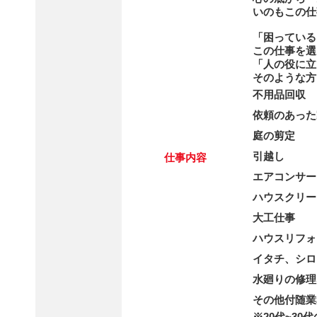
いのもこの仕
「困っている
この仕事を選
「人の役に立
そのような方
不用品回収
依頼のあった
庭の剪定
引越し
仕事内容
エアコンサー
ハウスクリー
大工仕事
ハウスリフォ
イタチ、シロ
水廻りの修理
その他付随業
※20代~3