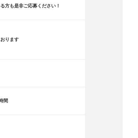
いる方も是非ご応募ください！
ております
時間