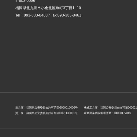
〒802-0006
福岡県北九州市小倉北区魚町3丁目1−10
Tel：
093-383-8460
/ Fax:093-383-8461
道具商：福岡県公安委員会許可第902090910006号
機械工具商：福岡公安委員会許可第9020212
質 屋：福岡県公安委員会許可第902091130001号
産業廃棄物収集運搬業：04000177815