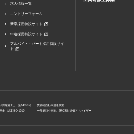
求人情報一覧
エントリーフォーム
新卒採用特設サイト
中途採用特設サイト
アルバイト・パート採用特設サイ
ト
り防除施工士：第14050号
貨物軽自動車運送事業
士：認定ISO 1515
一般酒類小売業、JRO家財評価アドバイザー