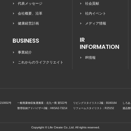
代表メッセージ
社会貢献
会社概要、沿革
社内イベント
健康経営計画
メディア情報
IR
BUSINESS
INFORMATION
事業紹介
IR情報
これからのライフクリエイト
10002号
一般廃棄物収集運搬業：北九一廃 第522号
リビングスタイリスト2級：B160164
しろあ
整理収納アドバイザー2級：HKSA2-73214
リフォームスタイリスト：R25152
遺品整理
Copyright © Life Create Co.,Ltd. All rights reserved.