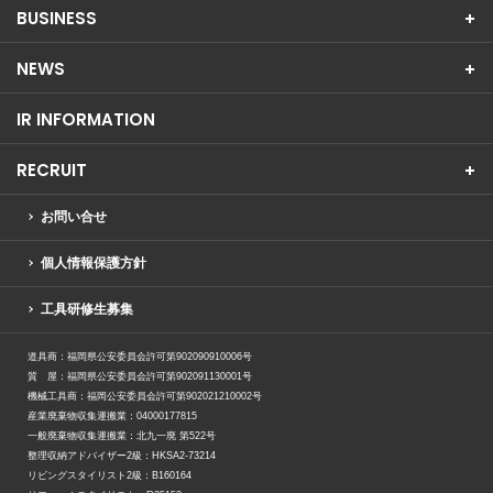
BUSINESS
NEWS
IR INFORMATION
RECRUIT
お問い合せ
個人情報保護方針
工具研修生募集
道具商：福岡県公安委員会許可第902090910006号
質 屋：福岡県公安委員会許可第902091130001号
機械工具商：福岡公安委員会許可第902021210002号
産業廃棄物収集運搬業：04000177815
一般廃棄物収集運搬業：北九一廃 第522号
整理収納アドバイザー2級：HKSA2-73214
リビングスタイリスト2級：B160164