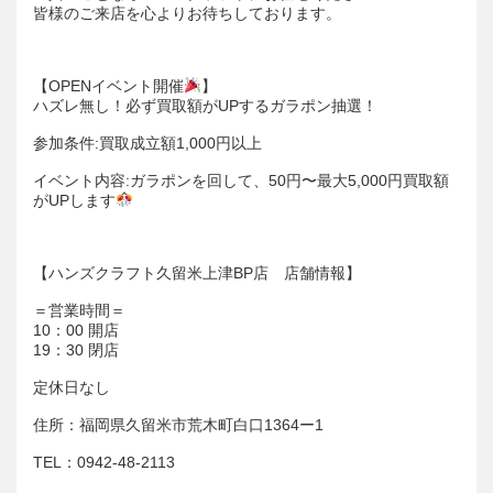
皆様のご来店を心よりお待ちしております。
【OPENイベント開催
】
ハズレ無し！必ず買取額がUPするガラポン抽選！
参加条件:買取成立額1,000円以上
イベント内容:ガラポンを回して、50円〜最大5,000円買取額
がUPします
【ハンズクラフト久留米上津BP店 店舗情報】
＝営業時間＝
10：00 開店
19：30 閉店
定休日なし
住所：福岡県久留米市荒木町白口1364ー1
TEL：0942-48-2113