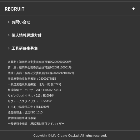
RECRUIT
お問い合せ
個人情報保護方針
工具研修生募集
道具商：福岡県公安委員会許可第902090910006号
質 屋：福岡県公安委員会許可第902091130001号
機械工具商：福岡公安委員会許可第902021210002号
産業廃棄物収集運搬業：04000177815
一般廃棄物収集運搬業：北九一廃 第522号
整理収納アドバイザー2級：HKSA2-73214
リビングスタイリスト2級：B160164
リフォームスタイリスト：R25152
しろあり防除施工士：第14050号
遺品整理士：認定ISO 1515
貨物軽自動車運送事業
一般酒類小売業、JRO家財評価アドバイザー
Copyright © Life Create Co.,Ltd. All rights reserved.